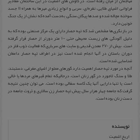
مهاجمان از میان رفته است. در کاوش‌ های اشمیت در این ساختمان مقادیر
فراوانی اشیای طلایی، نقره‌ای، سربی و انواع زیادی مهرها به همراه 11 جسد
سوخته مچاله شده و صدها پیکان سنگی به‌دست آمده که نشان از یک جنگ
خونین دارد.
در بازنگری‌ها مشخص شد که تپه حصار دارای یک مرکز صنعتی بوده که به‌
دلیل آلودگی‌ های زیست‌ محیطی حتی 100 متر دورتر از حصار قرار گرفته
است. بیش از 270 معدن قدیمی و سایت‌ های سرباری که فعالیت ذوب فلز در
دوران باستان در آنها انجام شده است نیز در اطراف تپه حصار دامغان
شناسایی شده است.
آنچه در مورد تپه حصار اهمیت دارد گورهای مملو از اشیای مفرغی، دستبند،
طلا و سنگ لاجورد در گور زنان است، درحالیکه تمام قبرهای مردها یا خالی
است یا تنها دارایی آنها یک‌ کاسه سفالی بوده است. می توان چنین نتیجه
گرفت که جامعه چهار هزار سال پیش تپه حصار زن سالاری و ثروت جامعه در
دست زنان بوده است.
نویسنده
اریخ اشمیت