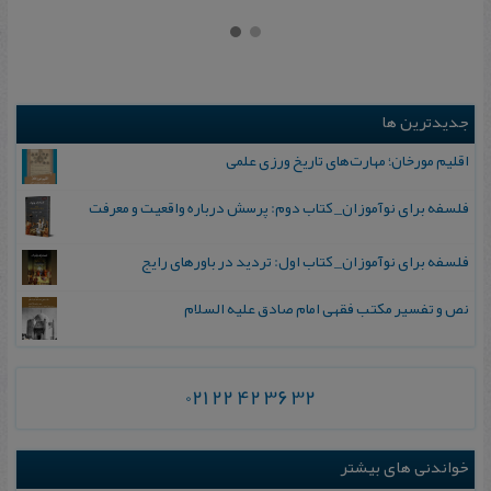
جدیدترین ها
اقلیم مورخان؛ مهارت‌های تاریخ ورزی علمی
فلسفه برای نوآموزان_ کتاب دوم: پرسش درباره واقعیت و معرفت
فلسفه برای نوآموزان_ کتاب اول: تردید در باورهای رایج
نص و تفسیر مکتب فقهی امام صادق علیه السلام
021 22 42 36 32
خواندنی های بیشتر