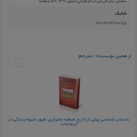
سمنان، سازمان میراث فرهنگی کشور، 1391، 590 صفحه.
شابک
9789644211775
از همین نویسنده / مترجم:
باستان شناسی پیش از تاریخ منطقه‌ بختیاری: ظهور شیوه‌ زندگی در
ارتفاعات