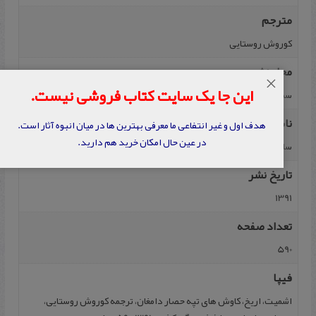
مترجم
کوروش روستایی
محل نشر
×
این جا یک سایت کتاب فروشی نیست.
سمنان
ناشر
هدف اول و غیر انتفاعی ما معرفی بهترین ها در میان انبوه آثار است.
در عین حال امکان خرید هم دارید.
سازمان میراث فرهنگی کشور
تاریخ نشر
1391
تعداد صفحه
590
فیپا
اشمیت، اریخ، کاوش های تپه حصار دامغان، ترجمه کوروش روستایی،