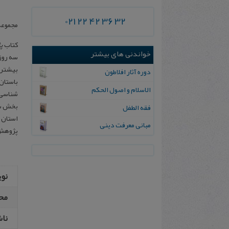
021 22 42 36 32
مجموعه
کتاب
پ
خواندنی های بیشتر
سه روزه که در سال 1385 در دانشگاه 
بیشتر 
دوره آثار افلاطون
باستان
الاسلام و اصول الحکم
شناسی ا
بخش سوم
ف‍ق‍ه‌ ال‍طف‍ل‌
استان‌
مبانی‌ معرفت‌ دینی‌
پژوهش‌ 
نو
مح
نا