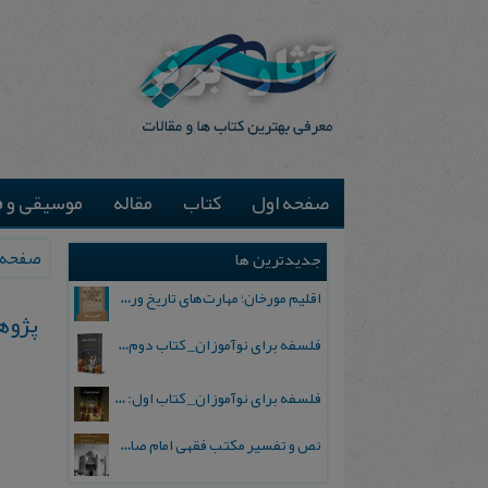
صفحه اول
کتاب
مقاله
موسیقی و ف
صفحه 
جدیدترین ها
اقلیم مورخان؛ مهارت‌های تاریخ ورزی علمی
پژوهش
فلسفه برای نوآموزان_ کتاب دوم: پرسش درباره واقعیت و معرفت
فلسفه برای نوآموزان_ کتاب اول: تردید در باورهای رایج
نص و تفسیر مکتب فقهی امام صادق علیه السلام