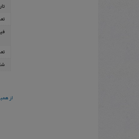
تار
تع
فیپ
تعد
شا
از همی