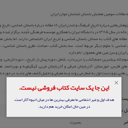
 مقالات سومین همایش باستان شناسان جوان ایران
ژوهش‌ هایی درباره تاریخ، فرهنگ و تمدن ایران
18 مقاله درباره باستان شناسی، تاریخ 
تهران با همکاری موسسه فرهنگى خُجند برگزار شده بود، ارائه شده‌اند.
مقاله‌ های کتاب به مسائل باستان شناسی و تاریخ ایران اختصاص دارند، اما بخش‌ ه
 شناسی با علوم دیگر مربوط است. سه بخش کتاب «مباحث نظری باستان‌ شناسی»، «باس
یران و سرزمین‌ های همجوار» نام دارد.
 که بیشترین حجم کتاب را دربردارد، شامل «دوره پیش از تاریخ»، «دوره تاریخی» و «
 های فارس، خوزستان، آذربایجان شرقی و آذربایجان غربی، کهگیلویه و بویراحمد، هم
هایی نو و دست اول به‌ شمار می‌ روند و به معرفی و تحلیل کشف‌ های جدید در حوزه ب
×
این جا یک سایت کتاب فروشی نیست.
یسنده
به کوشش شهرام زارع
هدف اول و غیر انتفاعی ما معرفی بهترین ها در میان انبوه آثار است.
در عین حال امکان خرید هم دارید.
ل نشر
تهران
شر
بصیرت