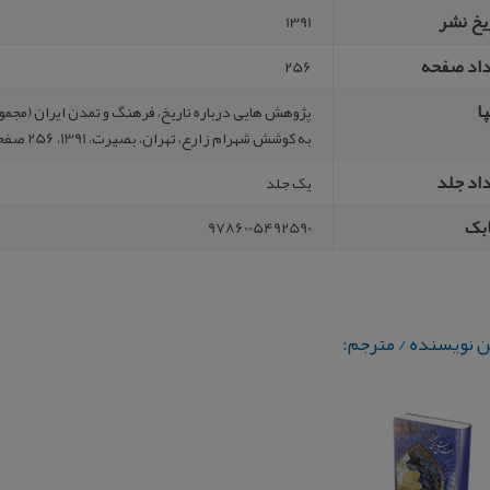
یخ نشر
1391
داد صفحه
256
ا
پژوهش‌ هایی درباره تاریخ، فرهنگ و تمدن ایران (مجم
به کوشش شهرام زارع، تهران، بصیرت، 1391، 256 صفحه.
اد جلد
یک جلد
بک
9786005492590
ن نویسنده / مترجم: