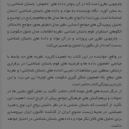
چارچوبی نظری است که در آن بتوان داده های “خاموش” باستان شناختی را
به سخن آورد. نگاه نویسنده به مواد و داده های باستان شناختی، انسان
شناسانه است. وی ابتدا با انواع نظریه ها، مدل ها و مفاهیم رایج در توضیح و
تحلیل پیچیدگی های جوامع انسانی، نظیر مدل انطباق محور، جوامع خانسالار،
الگوهای استقرار، قوم باستان شناسی، نظریه اطلاعات، مدل تحول حکومت و
… چارچوبی نظری می پروراند و در آن مواد و داده های باستان شناختی
بدست آمده از تل باکون را تحلیل و تفسیر می کند.
در واقع، خواننده در این کتاب به اهمیت کاربرد نظریه های حد واسط یا
میانجی (همچون داده ها و فرضیه های قوم باستان شناختی) در برقراری
ارتباطی منطقی بین مشاهدات تجربی (داده های باستان شناختی) و نظریه
های سطح بالا (همچون شکل گیری حکومت های اولیه) پی می برد، و این
بارزترین ویژگی کتاب حاضر است.
از دیگر جنبه های قابل توجه کتاب حاضر، تأکید بر نقش کوچ نشین ها در
تحولات و برهم کنش های فرهنگی جوامع پیش از تاریخ است. اهمیت این
تأکید از آنجاست که باستان شناس با در نظر داشتن رواج این نوع راهبرد
معیشتی در محیط زیست متنوع ایران از گذشته تاکنون، ابزار نیرومندی
برای تحلیل های کلان نگر مواد و داده های باستان شناختی در اختیار خواهد
داشت.