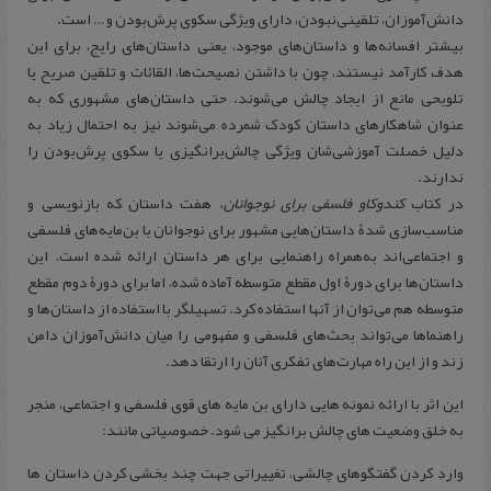
دانش‌آموزان، تلقینی‌نبودن، دارای ویژگی سکوی پرش‌بودن و … است.
بیشتر افسانه‌ها و داستان‌های موجود، یعنی داستان‌های رایج، برای این
هدف کارآمد نیستند، چون با داشتن نصیحت‌ها، القائات و تلقین صریح یا
تلویحی مانع از ایجاد چالش می‌شوند. حتی داستان‌های مشهوری که به
عنوان شاهکارهای داستان کودک شمرده می‌شوند نیز به احتمال زیاد به
دلیل خصلت آموزشی‌شان ویژگی چالش‌برانگیزی یا سکوی پرش‌بودن را
ندارند.
در کتاب
کندوکاو فلسفی برای نوجوانان،
هفت داستان که بازنویسی و
مناسب‌سازی شدۀ داستان‌هایی مشهور برای نوجوانان با بن‌مایه‌های فلسفی
و اجتماعی‌اند به‌همراه راهنمایی برای هر داستان ارائه شده است. این
داستان‌ها برای دورۀ اول مقطع متوسطه آماده شده، اما برای دورۀ دوم مقطع
متوسطه هم می‌توان از آنها استفاده کرد. تسهیلگر با استفاده از داستان‌ها و
راهنماها می‌تواند بحث‌های فلسفی و مفهومی را میان دانش‌آموزان دامن
زند و از این راه مهارت‌های تفکری آنان را ارتقا دهد.
این اثر با ارائه نمونه هایی دارای بن مایه های قوی فلسفی و اجتماعی، منجر
به خلق وضعیت های چالش برانگیز می شود. خصوصیاتی مانند:
وارد کردن گفتگوهای چالشی، تغییراتی جهت چند بخشی کردن داستان ها