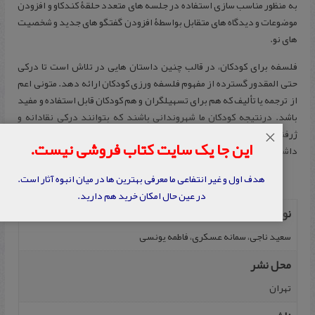
به منظور مناسب سازی استفاده در جلسه های متعدد حلقۀ کندکاو و افزودن
موضوعات و دیدگاه های متقابل بواسطۀ افزودن گفتگو های جدید و شخصیت
های نو.
فلسفه برای کودکان، در قالب چنین داستان هایی در تلاش است تا درکی
حتی المقدور گسترده از مفهوم فلسفه ورزی کودکان ارائه دهد. متونی اعم
از ترجمه یا تألیف که هم برای تسهیلگران و هم کودکان قابل استفاده و مفید
باشد. درنتیجه کودکان ما شهروندانی باشند که بتوانند درکی نقادانه و
ژرفنگر نسبت به زندگی و سویه های عمیق پدیده های اجتماعی و فرهنگی
×
این جا یک سایت کتاب فروشی نیست.
داشته باشند.
هدف اول و غیر انتفاعی ما معرفی بهترین ها در میان انبوه آثار است.
در عین حال امکان خرید هم دارید.
نویسنده
سعید ناجی، سمانه عسکری، فاطمه یونسی
محل نشر
تهران