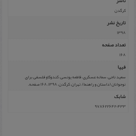
ناشر
کرگدن
تاریخ نشر
1398
تعداد صفحه
168
فیپا
سعید ناجی، سمانه عسکری، فاطمه یونسی، کندوکاو فلسفی برای
نوجوانان (داستان و راهنما)، تهران، کرگدن، 1398، 168 صفحه.
شابک
9786226420433