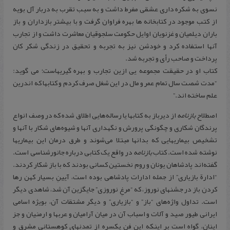
نسوی به شکره داری عشقی مفرط داشت و به سبب تقرب به دربار آل بویه
از کتب موجود در کتابخانه ها بهره فراوان گرفت و با بیشتر بازداران و باز
باران دیلمیان و غزنویان اوایل حکومت سلجوقیان معاشرت داشت و از تجارب
آنها استفاده کرد و خودشن نیز به تجربه و تحقیق در زندگی شکر کان
پرداخت و صاحب رأی و تجربه شد.
کتاب او در حقیقت مجموعه یی ازین تجارب و بهره گیریهاست؛ می گوید:
“مدت شصت سال تمام عمر و مال در این شغل صرف کردم و کتابها که اندرین
علم ساخته اند.”
اصطلاح‌
بازنامه‌
از دیرباز به‌ کتابها یا رساله‌هایی‌ اطلاق‌ شده‌ که‌ در وصف‌ انواع‌
پرندگان‌ شکاری‌ و چگونگی‌ پرورش‌ و نگهداری‌ آنها و شیوه‌های‌ شکار با آنها و
تشخیص‌ بیماریهایی‌ که‌ بدانها مبتلا می‌شوند و طرق‌ درمان‌ این‌ بیماریها
نوشته‌ شده‌ است‌. کتاب
بازنامه
در واقع یک کتابی درباره جانورشناسی است.
گفته‌اند پادشاهان‌ یونان‌ و روم‌ نخستین‌ کسانی‌ بودند که‌ با باز شکار کردند.
“ادارة‌ بازیاری‌” از جمله‌ ادارات‌ پادشاهی‌ بوده‌ است‌، آیینِ بسیار کهن‌ رها
کردن‌ باز در جشنهای‌ نوروز، که‌ “مرغِ نوروزی‌” جایگزین‌ آن‌ شد، شاهدی‌ دیگر
است‌. تداول‌ واژه‌های‌ “باز” و “بازیاری‌” و دیگر مشتقات‌ آن‌، بویژه‌ اسامی‌
ایرانی‌ طیور صید و آلات‌ و اسباب‌ آن‌ در میان‌ آرامیان‌ و عربها و ارمنیان‌ و جز
اینان‌، گواه‌ است‌ بر اینکه‌ این‌ فن‌ یکسره‌ از تمدنهای‌ کوهستانی‌ مشرق‌ و