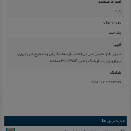
تعداد صفحه
208
تعداد جلد
یک جلد
فیپا
نسوی، ابوالحسن علی بن احمد، بازنامه، نگارش و تصحیح علی غروی،
تهران، وزارت فرهنگ و هنر، 1354، 208 صفحه
شابک
9789644463099
جدیدترین ها
اقلیم مورخان؛ مهارت‌های تاریخ ورزی علمی