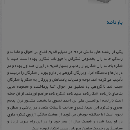
ب‍ازن‍ام‍ه‌
یکی از رشته های دانش مردم در دنیای قدیم اطلاع بر احوال و عادات و
زندگی جانداران بخصوص شکرگان با حیوانات شکاری بوده است. صید با
شکره یاجانداران شکاری از زمانهای بسیار قدیم در ایران متداول بوده و در
در بارها و دستگاه امراء و بزرگان گروهی بازدار و یوزدار شکرگان را تربیت و
تأدیب می کرده اند. توجه و عنایات پادشاهان و بزرگان به شکار با شکرگان
سبب شد تا گروهی به تحقیق در احوال آنها پرداختند و مجموعه هایی
بنامهای
باز نامه
،
شکار نامه
،
صید نامه
،
شکره نامه
فراهم آوردند. از آن جمله
است
باز نامه
ابوالحسن علی بن احمد نسوی دانشمند مشہور قرن پنجم
هجری و شاگرد ابن سینا. نسوی صاحب تألیفات متعدد در ریاضی و منطق و
نجوم است اما چنانکه خودش می گوید از هشت سالگی آرزوی شکره داری
در او پیدا شده و شصت سال از عمر خود را در این راه صرف کرده و
سپاهیگری و خدمت سلطان هم باین سبب اختیار نموده است.