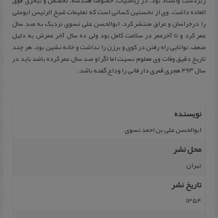
زبردست واستاد بود. در ریاضیات، خصوصا هندسه، تخصص و تبحری فوق
العاده داشت. وی از نخستین کسانی است که تعلیمات شیخ الرئیس ابوعلی
را درخراسان و عراق منتشر کرد. ابوالحسن علی نسوی نزدیک به صد سال
عمر کرد و تا آخرعمر در سلامت کامل بود ولی ده سال آخر عمرش به دلیل
ضعف، توانایِی راه رفتن در کوی و برزن را نداشت و خانه نشین بود. هر چند
تاریخ دقیق وفات وی معلوم نسیت اما اگر او صد سال عمر کرده باشد باید در
سال ۴۹۳ هجری قمری دار فانی را وداع گفته باشد.
نویسنده
اب‍وال‍ح‍س‍ن‌ ع‍ل‍ی‌ ب‍ن‌ اح‍م‍د ن‍س‍وی‌
محل نشر
تهران
تاریخ نشر
1354