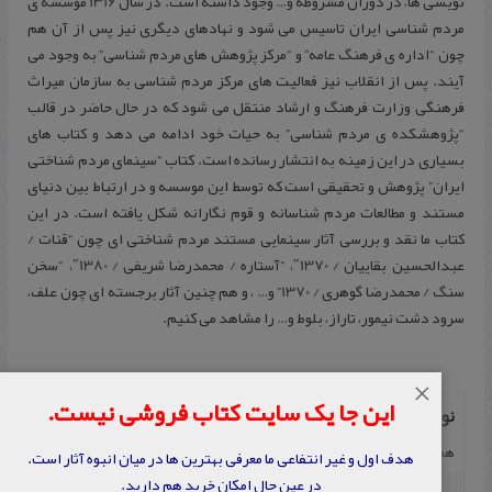
نویسی ها، در دوران مشروطه و… وجود داشته است. در سال 1316 موسسه ی
مردم شناسی ایران تاسیس می شود و نهادهای دیگری نیز پس از آن هم
چون “اداره ی فرهنگ عامه” و “مرکز پژوهش های مردم شناسی” به وجود می
آیند. پس از انقلاب نیز فعالیت های مرکز مردم شناسی به سازمان میراث
فرهنگی وزارت فرهنگ و ارشاد منتقل می شود که در حال حاضر در قالب
“پژوهشکده ی مردم شناسی” به حیات خود ادامه می دهد و کتاب های
بسیاری در این زمینه به انتشار رسانده است. کتاب “سینمای مردم شناختی
ایران” پژوهش و تحقیقی است که توسط این موسسه و در ارتباط بین دنیای
مستند و مطالعات مردم شناسانه و قوم نگارانه شکل یافته است. در این
کتاب ما نقد و بررسی آثار سینمایی مستند مردم شناختی ای چون “قنات /
عبدالحسین بقاییان / 1370″، “آستاره / محمدرضا شریفی / 1380″، “سخن
سنگ / محمدرضا گوهری / 1370” و… ، و هم چنین آثار برجسته ای چون علف،
سرود دشت نیمور، تاراز، بلوط و… را مشاهد می کنیم.
×
این جا یک سایت کتاب فروشی نیست.
نویسنده
ه‍م‍ای‍ون‌ ام‍ام‍ی‌
هدف اول و غیر انتفاعی ما معرفی بهترین ها در میان انبوه آثار است.
در عین حال امکان خرید هم دارید.