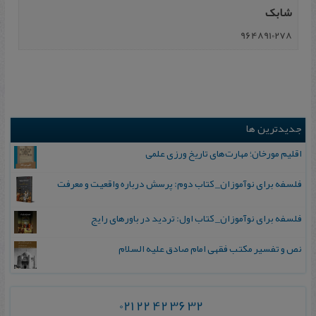
شابک
9648910278
جدیدترین ها
اقلیم مورخان؛ مهارت‌های تاریخ ورزی علمی
فلسفه برای نوآموزان_ کتاب دوم: پرسش درباره واقعیت و معرفت
فلسفه برای نوآموزان_ کتاب اول: تردید در باورهای رایج
نص و تفسیر مکتب فقهی امام صادق علیه السلام
021 22 42 36 32