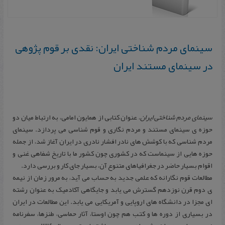
س‍ی‍ن‍م‍ای‌ م‍ردم‌ ش‍ن‍اخ‍ت‍ی‌ ای‍ران‌: ن‍ق‍دی‌ ب‍ر ق‍وم‌ پ‍ژوه‍ی‌
در س‍ی‍ن‍م‍ای‌ م‍س‍ت‍ن‍د ای‍ران‌
سینمای مردم شناختی ایران
، عنوان کتابی از همایون امامی، به ارتباط میان دو
حوزه ی سینمای مستند و مردم نگاری و قوم شناسی می پردازد. سینمای
مردم شناسی که با کوشش های نادر افشار نادری در ایران آغاز شد، از جمله
حوزه هایی از سینماست که در کشوری چون کشور ما با تاریخ شفاهی غنی و
اقوام بسیار حاضر در جغرافیاهای متنوع آن، بسیار جای کار و بررسی دارد.
مطالعات قوم نگارانه که علمی جدید به حساب می آید، به مرور زمان از نیمه
ی دوم قرن نوزدهم گسترش می یابد و جایگاهی آکادمیک به عنوان رشته
ای مجزا در دانشگاه های اروپایی و آمریکایی می یابد. این مطالعات در ایران
در بسیاری از دوره ها و کتب هم چون اوستا، آثار حماسی، طنزها، سفرنامه