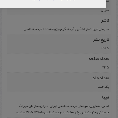
محل نشر
تهران
ناشر
س‍ازم‍ان‌ م‍ی‍راث‌ ف‍ره‍ن‍گ‍ی‌ و گ‍ردش‍گ‍ری‌، پ‍ژوه‍ش‍ک‍ده‌ م‍ردم‌ ش‍ن‍اس‍ی‌
تاریخ نشر
1385
تعداد صفحه
235
تعداد جلد
یک جلد
فیپا
امامی، همایون، سینمای مردم شناختی ایران، تهران، سازمان میراث
فرهنگی و گردشگری، پژوهشکده مردم شناسی، 1385، 235 صفحه